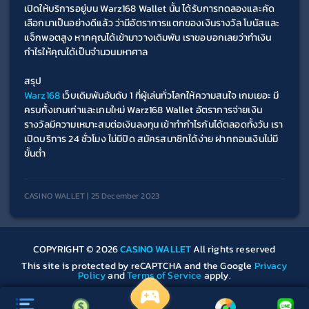
เปิดให้บริการอยู่บน Warz168 Wallet นั้น ได้รับการทดลองและคัด
เลือกมาเป็นอย่างดีแล้ว ว่ามีอัตราการแตกของเงินรางวัล โบนัสและ
แจ็กพอตสูง หากคุณได้เข้ามาวางเดิมพัน เราขอบอกเลยว่าทำเงิน
กำไรให้คุณได้เป็นจำนวนมหาศาล
สรุป
Warz168
 เว็บเดิมพันอันดับ 1 ที่ผู้เล่นทั่วโลกให้ความสนใจ เกมเยอะ มี
ครบทั้งเกมเก่าและเกมใหม่ Warz168 Wallet อัตราการจ่ายเงิน
รางวัลมีความเหมาะสมต่อเงินลงทุน เข้าทำกำไรกันได้ตลอดทั้งวัน เรา
เปิดบริการ 24 ชั่วโมง ไม่มีปิด สมัครสมาชิกได้ง่าย ฝากถอนเงินไม่มี
ขั้นต่ำ
CASINO WALLET | 25 December 2023
COPYRIGHT © 2026
CASINO WALLET
All rights reserved
This site is protected by reCAPTCHA and the Google
Privacy
Policy
and
Terms of Service
apply.