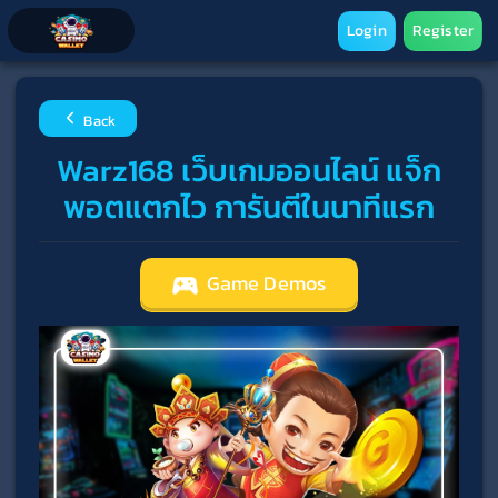
Login
Register
Back
Warz168 เว็บเกมออนไลน์ แจ็ก
พอตแตกไว การันตีในนาทีแรก
Game Demos