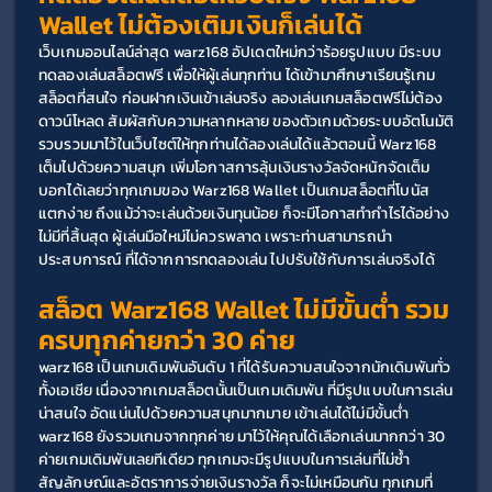
Wallet ไม่ต้องเติมเงินก็เล่นได้
เว็บเกมออนไลน์ล่าสุด warz168 อัปเดตใหม่กว่าร้อยรูปแบบ มีระบบ
ทดลองเล่นสล็อตฟรี เพื่อให้ผู้เล่นทุกท่าน ได้เข้ามาศึกษาเรียนรู้เกม
สล็อตที่สนใจ ก่อนฝากเงินเข้าเล่นจริง ลองเล่นเกมสล็อตฟรีไม่ต้อง
ดาวน์โหลด สัมผัสกับความหลากหลาย ของตัวเกมด้วยระบบอัตโนมัติ 
รวบรวมมาไว้ในเว็บไซต์ให้ทุกท่านได้ลองเล่นได้แล้วตอนนี้ Warz168 
เต็มไปด้วยความสนุก เพิ่มโอกาสการลุ้นเงินรางวัลจัดหนักจัดเต็ม 
บอกได้เลยว่าทุกเกมของ Warz168 Wallet เป็นเกมสล็อตที่โบนัส
แตกง่าย ถึงแม้ว่าจะเล่นด้วยเงินทุนน้อย ก็จะมีโอกาสทำกำไรได้อย่าง
ไม่มีที่สิ้นสุด ผู้เล่นมือใหม่ไม่ควรพลาด เพราะท่านสามารถนำ
ประสบการณ์ ที่ได้จากการทดลองเล่น ไปปรับใช้กับการเล่นจริงได้
สล็อต Warz168 Wallet ไม่มีขั้นต่ำ รวม
ครบทุกค่ายกว่า 30 ค่าย
warz168 เป็นเกมเดิมพันอันดับ 1 ที่ได้รับความสนใจจากนักเดิมพันทั่ว
ทั้งเอเชีย เนื่องจากเกมสล็อตนั้นเป็นเกมเดิมพัน ที่มีรูปแบบในการเล่น
น่าสนใจ อัดแน่นไปด้วยความสนุกมากมาย เข้าเล่นได้ไม่มีขั้นต่ำ 
warz168 ยังรวมเกมจากทุกค่าย มาไว้ให้คุณได้เลือกเล่นมากกว่า 30 
ค่ายเกมเดิมพันเลยทีเดียว ทุกเกมจะมีรูปแบบในการเล่นที่ไม่ซ้ำ 
สัญลักษณ์และอัตราการจ่ายเงินรางวัล ก็จะไม่เหมือนกัน ทุกเกมที่