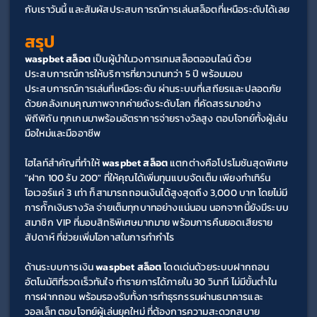
กับเราวันนี้ และสัมผัสประสบการณ์การเล่นสล็อตที่เหนือระดับได้เลย
สรุป
waspbet สล็อต 
เป็นผู้นำในวงการเกมสล็อตออนไลน์ ด้วย
ประสบการณ์การให้บริการที่ยาวนานกว่า 5 ปี พร้อมมอบ
ประสบการณ์การเล่นที่เหนือระดับ ผ่านระบบที่เสถียรและปลอดภัย 
ด้วยคลังเกมคุณภาพจากค่ายดังระดับโลก ที่คัดสรรมาอย่าง
พิถีพิถัน ทุกเกมมาพร้อมอัตราการจ่ายรางวัลสูง ตอบโจทย์ทั้งผู้เล่น
มือใหม่และมืออาชีพ
ไฮไลท์สำคัญที่ทำให้ 
waspbet สล็อต
 แตกต่างคือโปรโมชันสุดพิเศษ 
"ฝาก 100 รับ 200" ที่ให้คุณได้เพิ่มทุนแบบจัดเต็ม เพียงทำเทิร์น
โอเวอร์แค่ 3 เท่า ก็สามารถถอนเงินได้สูงสุดถึง 3,000 บาท โดยไม่มี
การกั๊กเงินรางวัล จ่ายเต็มทุกบาทอย่างแน่นอน นอกจากนี้ยังมีระบบ
สมาชิก VIP ที่มอบสิทธิพิเศษมากมาย พร้อมการคืนยอดเสียราย
สัปดาห์ ที่ช่วยเพิ่มโอกาสในการทำกำไร
ด้านระบบการเงิน 
waspbet สล็อต
 โดดเด่นด้วยระบบฝากถอน
อัตโนมัติที่รวดเร็วทันใจ ทำรายการได้ภายใน 30 วินาที ไม่มีขั้นต่ำใน
การฝากถอน พร้อมรองรับทั้งการทำธุรกรรมผ่านธนาคารและ
วอลเล็ท ตอบโจทย์ผู้เล่นยุคใหม่ ที่ต้องการความสะดวกสบาย 