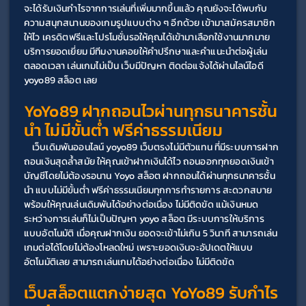
จะได้รับเงินกำไรจากการเล่นที่เพิ่มมากขึ้นแล้ว คุณยังจะได้พบกับ
ความสนุกสนานของเกมรูปแบบต่าง ๆ อีกด้วย เข้ามาสมัครสมาชิก
ให้ไว เครดิตฟรีและโปรโมชั่นรอให้คุณได้เข้ามาเลือกใช้งานมากมาย 
บริการยอดเยี่ยม มีทีมงานคอยให้คำปรึกษาและคำแนะนำต่อผู้เล่น
ตลอดเวลา เล่นเกมไม่เป็น เว็บมีปัญหา ติดต่อแจ้งได้ผ่านไลน์ไอดี 
yoyo89 สล็อต เลย
YoYo89 ฝากถอนไวผ่านทุกธนาคารชั้น
นำ ไม่มีขั้นต่ำ ฟรีค่าธรรมเนียม
	เว็บเดิมพันออนไลน์ yoyo89 เว็บตรงไม่มีตัวแทน ที่มีระบบการฝาก
ถอนเงินสุดล้ำสมัย ให้คุณเข้าฝากเงินได้ไว ถอนออกทุกยอดเงินเข้า
บัญชีโดยไม่ต้องรอนาน Yoyo สล็อต ฝากถอนได้ผ่านทุกธนาคารชั้น
นำ แบบไม่มีขั้นต่ำ ฟรีค่าธรรมเนียมทุกการทำรายการ สะดวกสบาย
พร้อมให้คุณเล่นเดิมพันได้อย่างต่อเนื่อง ไม่มีติดขัด แม้เงินหมด
ระหว่างการเล่นก็ไม่เป็นปัญหา yoyo สล็อต มีระบบการให้บริการ
แบบอัตโนมัติ เมื่อคุณฝากเงิน ยอดจะเข้าไม่เกิน 5 วินาที สามารถเล่น
เกมต่อได้โดยไม่ต้องโหลดใหม่ เพราะยอดเงินจะอัปเดตให้แบบ
อัตโนมัติเลย สามารถเล่นเกมได้อย่างต่อเนื่อง ไม่มีติดขัด
เว็บสล็อตแตกง่ายสุด YoYo89 รับกำไร