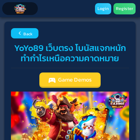
Login
Register
Back
YoYo89 เว็บตรง โบนัสแจกหนัก
ทำกำไรเหนือความคาดหมาย
Game Demos