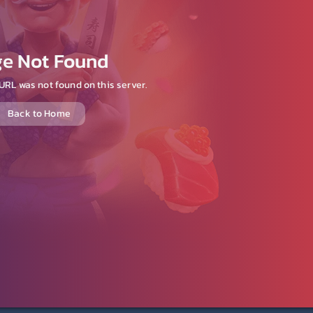
e Not Found
RL was not found on this server.
Back to Home