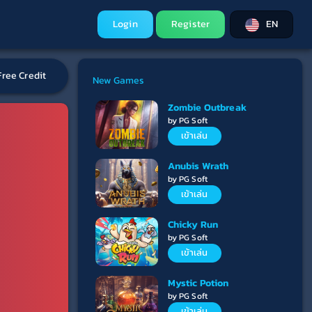
Login
Register
EN
Free Credit
New Games
Zombie Outbreak
by PG Soft
เข้าเล่น
Anubis Wrath
by PG Soft
เข้าเล่น
Chicky Run
by PG Soft
เข้าเล่น
Mystic Potion
by PG Soft
เข้าเล่น