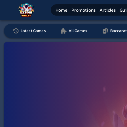
Home
Promotions
Articles
Gu
Latest Games
All Games
Baccarat