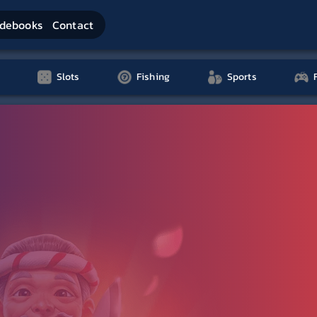
idebooks
Contact
Slots
Fishing
Sports